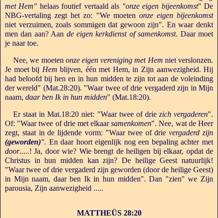
met Hem"
helaas foutief vertaald als
"onze eigen bijeenkomst
" De
NBG-vertaling zegt het zo: "We moeten
onze eigen bijeenkomst
niet verzuimen, zoals sommigen dat gewoon zijn". En waar denkt
men dan aan? Aan
de eigen kerkdienst of samenkomst
. Daar moet
je naar toe.
Nee, we moeten
onze eigen vereniging met Hem
niet verslonzen.
Je moet bij
Hem
blijven, één met Hem, in Zijn aanwezigheid. Hij
had beloofd bij hen en in hun midden te zijn tot aan de voleinding
der wereld" (Mat.28:20). "Waar twee of drie vergaderd zijn in Mijn
naam,
daar ben Ik in hun midden
" (Mat.18:20).
Er staat in Mat.18:20 niet: "Waar twee of drie
zich vergaderen
".
Of: "Waar twee of drie met elkaar
samenkomen
". Nee, wat de Heer
zegt, staat in de lijdende vorm: "Waar twee of drie
vergaderd zijn
(geworden)
".
En daar hoort eigenlijk nog een bepaling achter met
door
.....! Ja, door wie? Wie brengt de heiligen bij elkaar, opdat de
Christus in hun midden kan zijn? De heilige Geest natuurlijk!
"Waar twee of drie vergaderd zijn geworden (door de heilige Geest)
in Mijn naam, daar ben Ik in hun midden". Dan "zien" we Zijn
parousia, Zijn aanwezigheid .....
MATTHEÜS 28:20