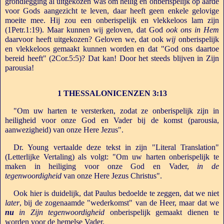
grondlegging al uitgekozen was om heilig en onberispelijk op aarde
voor Gods aangezicht te leven, daar heeft geen enkele gelovige
moeite mee. Hij zou een onberispelijk en vlekkeloos lam zijn
(1Petr.1:19). Maar kunnen wij geloven, dat God
ook ons in Hem
daarvoor heeft uitgekozen? Geloven we, dat ook
wij
onberispelijk
en vlekkeloos gemaakt kunnen worden en dat "God ons daartoe
bereid heeft" (2Cor.5:5)? Dat kan! Door het steeds blijven in Zijn
parousia!
1 THESSALONICENZEN 3:13
"Om uw harten te versterken, zodat ze onberispelijk zijn in
heiligheid voor onze God en Vader bij de komst (parousia,
aanwezigheid) van onze Here Jezus".
Dr. Young vertaalde deze tekst in zijn "Literal Translation"
(Letterlijke Vertaling) als volgt: "Om uw harten onberispelijk te
maken in heiliging voor onze God en Vader,
in de
tegenwoordigheid
van onze Here Jezus Christus".
Ook hier is duidelijk, dat Paulus bedoelde te zeggen, dat we niet
later
, bij de zogenaamde "wederkomst" van de Heer, maar dat we
nu
in Zijn tegenwoordigheid
onberispelijk gemaakt dienen te
worden voor de hemelse Vader.