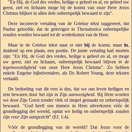
"En Hij, de God des vredes, heilige u geheel en al, en geheel uw
geest, ziel en lichaam moge bij de komst van onze Here Jezus
Christus blijken in allen dele onberispelijk bewaard te zijn".
Deze incorrecte vertaling van de Griekse tekst suggereert, dat
Paulus geloofde, dat de gelovigen in Thessalonica onberispelijke
zouden worden bewaard
tot
de wederkomst van de Heer.
Maar in de Griekse tekst staat er niet
bij
de komst, maar
in
,
duidend op een plaats, een positie. De juiste vertaling had moeten
zijn: "En Hij, de God des vredes, heilige u geheel en al, en moge
uw geest, ziel en lichaam, onberispelijk bewaard blijven
in de
tegenwoordigheid
van onze Here Jezus Christus". Zo hebben
enkele Engelse bijbelvertalers, als Dr. Robert Young, deze teksten
vertaald.
De bedoeling van dit vers is dus, dat we ons leven heiligen en
rein bewaren door het zijn in Zijn
aanwezigheid
. Bij Hem worden
we door Zijn Geest zonder vlek of rimpel gemaakt en onberispelijk
bewaard. "God heeft ons immers in Hem uitverkoren vóór de
grondlegging der wereld, opdat we heilig en onberispelijk zouden
zijn
voor Zijn aangezicht
" (Ef. 1:4).
Vóór de grondlegging van de wereld? Dat Jezus voor de