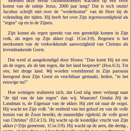
Moesten deze eerste christenbroeders wachten op een verre
komst van de nabije Jezus, 2000 jaar lang? Dat is toch onzin!
Jacobus schrijft niet over de "wederkomst" van de Heer bij de
voleinding der tijden. Hij heeft het over Zijn
tegenwoordigheid
als
"regen" op en in de Zijnen.
Zijn komst als regen spreekt van een geestelijk komen in Zijn
volk, als regen op Zijn akker (vgl. 1Cor.3:9). Regenen is het
neerkomen van de verkwikkende aanwezigheid van Christus als
levendmakende Geest.
Dat werd al aangekondigd door Hosea: "Dan komt Hij
tot ons
als de regen, als de late regen, die het land besproeit" (Hos.6:3). Tot
ons
, het droge land.
Wij
worden voortdurend in Zijn parousia
beregend door Zijn Geest en vruchtbaar gemaakt, heden, "in het
eeuwige nu!"
Hoe weinigen realiseren zich, dat God nòg meer verlangt naar
"de tijd van de late regen" dan wij. Waarom? Omdat
Hij
de
Landman is, de Eigenaar van de akker. Hij ziet uit naar de oogst.
Hij wacht tot Zijn volk "de eenheid van het geloof en van de
volle
kennis van de Zoon bereikt, de mannelijke
rijpheid
, de
volle
groei
van Christus" (Ef.4:13). Hij wacht op de kostelijke vrucht van Zijn
akker (=Zijn gemeente, 1Cor.3:9). Hij wacht op de aren, die dertig-,