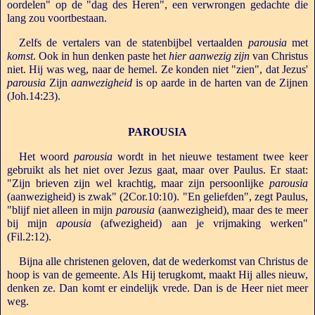
oordelen" op de "dag des Heren", een verwrongen gedachte die
lang zou voortbestaan.
Zelfs de vertalers van de statenbijbel vertaalden
parousia
met
komst
. Ook in hun denken paste het
hier aanwezig zijn
van Christus
niet. Hij was weg, naar de hemel. Ze konden niet "zien", dat Jezus'
parousia
Zijn
aanwezigheid
is op aarde in de harten van de Zijnen
(Joh.14:23).
PAROUSIA
Het woord
parousia
wordt in het nieuwe testament twee keer
gebruikt als het niet over Jezus gaat, maar over Paulus. Er staat:
"Zijn brieven zijn wel krachtig, maar zijn persoonlijke
parousia
(aanwezigheid) is zwak" (2Cor.10:10). "En geliefden", zegt Paulus,
"blijf niet alleen in mijn
parousia
(aanwezigheid), maar des te meer
bij mijn
apousia
(afwezigheid) aan je vrijmaking werken"
(Fil.2:12).
Bijna alle christenen geloven, dat de wederkomst van Christus de
hoop is van de gemeente. Als Hij terugkomt, maakt Hij alles nieuw,
denken ze. Dan komt er eindelijk vrede. Dan is de Heer niet meer
weg.