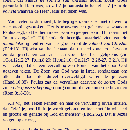
zonen
, dat Paulus
de volheid van Christus
noemt. Zoals Gods
parousia in Hem was, zo zal Zijn parousia in hen zijn. Zij zijn de
volheid
waarvan de Heer Jezus het teken was.
Voor velen is dit moeilijk te begrijpen, omdat er niet of weinig
over wordt gesproken. Het is trouwens een geheimenis, waarvan
Paulus zegt, dat het hem moest worden geopenbaard. Hij noemt het
"mijn evangelie". Hij leerde de heerlijke waarheid zien van de
mannelijke
rijpheid en van het groeien tot de
volheid van Christus
(Ef.4:13). Hij wist van het lichaam dat uit veel zonen zou bestaan
en dat geschapen zou zijn naar Gods beeld en gelijkenis (zie
1Cor.12:12,27; Rom.8:29; Hebr.2:10; Op.21:7, 2:26-27, 3:21). Hij
wist zeker, dat er een vervulling zou komen van het door God
gegeven teken. De Zoon van God was in Israël rondgegaan om
allen die door de duivel overweldigd waren te genezen
(Hand.10:38). Paulus zag de vervulling daarvan: de
zonen
Gods
zullen
de ganse schepping
doorgaan om die volkomen te bevrijden
(Rom.8:18-30).
Als wij het Teken kennen en naar de vervulling ervan uitzien,
dan "zie" je, hoe Hij in je wordt geboren en toeneemt "in wijsheid
en grootte en genade bij God en mensen" (Luc.2:52). Dat is Jezus
volgen op de weg.
Leer, net als de jonge Jezus, "het kwade te verwerpen en het