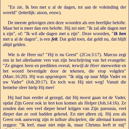
"En zie, Ik ben met u al de dagen, tot aan de voleinding der
wereld" (letterlijk: aioon, eeuw).
De meeste gelovigen zien deze woorden als een heerlijke belofte.
Maar het is meer dan een belofte. Hij zei niet: "Ik zal alle dagen met
u zijn", of: "Ik wil alle dagen met u zijn". Deze woorden, "
Ik ben
met u al de dagen", is een
feit
. Dat gold toen, dat geldt nu, dat blijft
altijd gelden.
Wie is de Heer nu? "
Hij is nu
Geest" (2Cor.3:17). Marcus zegt
ons in het allerlaatste vers van zijn beschrijving van het evangelie:
"Ze gingen heen en predikten overal, terwijl
de Heer
meewerkte en
het woord bevestigde door de tekenen, die erop volgden"
(Marc.16:20). Hij was
opgestegen
: "Ik stijg op naar Mijn Vader en
uw Vader" (Joh.20:17). En toch was Hij niet weg! Vanuit die
hemelse sfeer hielp Hij mee!
Hij had hun eerder al gezegd, dat Hij
moest
gaan tot de Vader,
opdat Zijn Geest ook in
hen
kon komen als Helper (Joh.14:16). Ze
zouden dan een veel dieper besef krijgen van Zijn parousia, veel
dieper dan ze ooit hadden gekend. En niet alleen zij. Hij zou als
Geest ook aanwezig zijn
in talloze discipelen,
die allemaal kunnen
zeggen: "Ik leef, maar niet mijn ik, maar Christus leeft
in
mij"