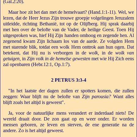
(Gal.2:20).
Maar hoe zit het dan met de hemelvaart? (Hand.1:1-11). Wel, we
lezen, dat de Heer Jezus Zijn trouwe groepje volgelingen Jeruzalem
uitleidde, richting Bethanië, tot op de Olijfberg. Hij sprak daarbij
met hen over de belofte van de Vader, de heilige Geest. Toen Hij
uitgesproken was, hief Hij Zijn handen omhoog en zegende hen. Al
zegenend kwam Zijn lichaam los van de aarde. Ze volgden Hem
met starende blik, totdat een wolk Hem onttrok aan hun ogen. Dat
betekent, dat Hij nu is verborgen in de
wolk,
in de
wolk van
getuigen,
in
Zijn volk in de hemelse gewesten
met wie Hij Zich eens
zal openbaren (Hebr.12:1, Op.1:7).
2 PETRUS 3:3-4
"In het laatste der dagen zullen er spotters komen, die zullen
zeggen: Waar blijft nu de belofte van
Zijn parousia?
Want alles
blijft zoals het altijd is geweest".
Ja, voor de natuurlijke mens verandert er inderdaad niets! De
wereld draait door. De zon gaat op en weer onder. Er worden
mensen geboren, ze leven en sterven, de ene generatie na de
andere. Zo is het altijd geweest.