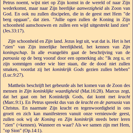
Petrus noemt, wijst niet op Zijn komst in de wereld of naar Zijn
wederkomst, maar naar Zijn heerlijke
aanwezigheid
als Zoon van
God. En ook nu zullen discipelen, die in de geest met Hem "de
berg opgaan", dat zien. "Jullie ogen zullen de Koning in Zijn
schoonheid aanschouwen en zullen een wijd uitgestrekt land zien"
(Jes.33:17).
Zijn
schoonheid en
Zijn
land. Jezus legt uit, wat dat is. Het is het
"zien" van Zijn innerlijke heerlijkheid, het kennen van
Zijn
koningschap
. In alle evangeliën gaat de beschrijving van de
parousia
op de berg vooraf door een opmerking als: "Ik zeg u, er
zijn sommigen onder wie hier staan, die de dood niet zullen
smaken, voordat zij het
koninkrijk Gods
gezien zullen hebben"
(Luc.9:27).
Mattheüs beschrijft het gebeurde als het komen van de Zoon des
mensen
in Zijn koninklijke waardigheid
(Mat.16:28). Marcus zegt,
dat het gaat om het Koninkrijk Gods, dat komt met
kracht
(Marc.9:1). En Petrus spreekt dus van de
kracht en de parousia
van
Christus. En naarmate Zijn kracht en tegenwoordigheid in ons
groeit en zich kan manifesteren vanuit onze vernieuwde geest,
zullen ook wij
de Koning
en
Zijn koninkrijk
steeds beter leren
"zien" (=kennen). Wanneer en waar? Als we samen zijn met Hem,
"op Sion" (Op.14:1).