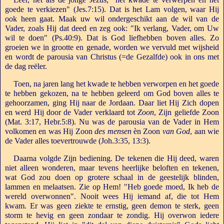
goede te verkiezen" (Jes.7:15). Dat is het Lam volgen, waar Hij
ook heen gaat. Maak uw wil ondergeschikt aan de wil van de
Vader, zoals Hij dat deed en zeg ook: "Ik verlang, Vader, om Uw
wil te doen" (Ps.40:9). Dat is God liefhebben boven alles. Zo
groeien we in grootte en genade, worden we vervuld met wijsheid
en wordt de parousia van Christus (=de Gezalfde) ook in ons met
de dag reëler.
Toen, na jaren lang het kwade te hebben verworpen en het goede
te hebben gekozen, na te hebben geleerd om God boven alles te
gehoorzamen, ging Hij naar de Jordaan. Daar liet Hij Zich dopen
en werd Hij door de Vader verklaard tot
Zoon
, Zijn geliefde Zoon
(Mat. 3:17, Hebr.5:8). Nu was de parousia van de Vader in Hem
volkomen en was Hij Zoon
des mensen
èn Zoon
van God
, aan wie
de Vader alles toevertrouwde (Joh.3:35, 13:3).
Daarna volgde Zijn bediening. De tekenen die Hij deed, waren
niet alleen wonderen, maar tevens heerlijke beloften en tekenen,
wat God zou doen op grotere schaal in de geestelijk blinden,
lammen en melaatsen. Zie op Hem! "Heb goede moed, Ik heb de
wereld overwonnen". Nooit wees Hij iemand af, die tot Hem
kwam. Er was geen ziekte te ernstig, geen demon te sterk, geen
storm te hevig en geen zondaar te zondig. Hij overwon iedere