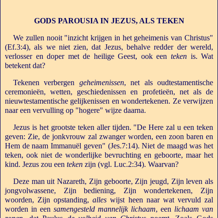
GODS PAROUSIA IN JEZUS, ALS TEKEN
We zullen nooit "inzicht krijgen in het geheimenis van Christus"
(Ef.3:4), als we niet zien, dat Jezus, behalve redder der wereld,
verlosser en doper met de heilige Geest, ook een
teken
is. Wat
betekent dat?
Tekenen verbergen
geheimenissen
, net als oudtestamentische
ceremonieën, wetten, geschiedenissen en profetieën, net als de
nieuwtestamentische gelijkenissen en wondertekenen. Ze verwijzen
naar een vervulling op "hogere" wijze daarna.
Jezus is het grootste teken aller tijden. "De Here zal u een teken
geven: Zie, de jonkvrouw zal zwanger worden, een zoon baren en
Hem de naam Immanuël geven" (Jes.7:14). Niet de maagd was het
teken, ook niet de wonderlijke bevruchting en geboorte, maar het
kind. Jezus zou een
teken
zijn (vgl. Luc.2:34). Waarvan?
Deze man uit Nazareth, Zijn geboorte, Zijn jeugd, Zijn leven als
jongvolwassene, Zijn bediening, Zijn wondertekenen, Zijn
woorden, Zijn opstanding,
alles
wijst heen naar wat vervuld zal
worden in een
samengesteld mannelijk lichaam
, een
lichaam van