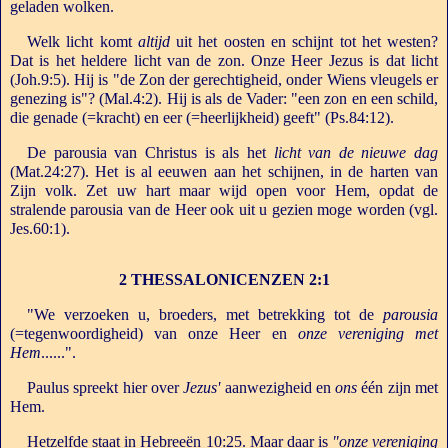
geladen wolken.
Welk licht komt
altijd
uit het oosten en schijnt tot het westen?
Dat is het heldere licht van de zon. Onze Heer Jezus is dat licht
(Joh.9:5). Hij is "de Zon der gerechtigheid, onder Wiens vleugels er
genezing is"? (Mal.4:2). Hij is als de Vader: "een zon en een schild,
die genade (=kracht) en eer (=heerlijkheid) geeft" (Ps.84:12).
De parousia van Christus is als het
licht van de nieuwe dag
(Mat.24:27). Het is al eeuwen aan het schijnen, in de harten van
Zijn volk. Zet uw hart maar wijd open voor Hem, opdat de
stralende parousia van de Heer ook uit u gezien moge worden (vgl.
Jes.60:1).
2 THESSALONICENZEN 2:1
"We verzoeken u, broeders, met betrekking tot de
parousia
(=tegenwoordigheid) van onze Heer en
onze vereniging met
Hem
......".
Paulus spreekt hier over
Jezus'
aanwezigheid en
ons
één zijn met
Hem.
Hetzelfde staat in Hebreeën 10:25. Maar daar is
"onze vereniging