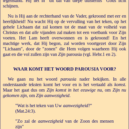
tegenstand. Hij liet in "dit dal van diepe duisternis" Gods licht
schijnen.
Nu is Hij aan de rechterhand van de Vader, gekroond met eer en
heerlijkheid! Nu wacht Hij op de vervulling van het teken, op het
gehele Lichaam dat zal komen tot de maat van de volheid van
Christus en dat
alle
vijanden zal maken tot een voetbank voor Zijn
voeten. Het Lam heeft overwonnen en is gekroond! En het
machtige werk, dat Hij begon, zal worden voortgezet door Zijn
"Lichaam", door de "zonen" die Hem volgen waarheen Hij ook
gaat en die vol zullen zijn van
Zijn
parousia (vgl. Hebr.1 en 2).
WAAR KOMT HET WOORD PAROUSIA VOOR?
We gaan nu het woord
parousia
nader bekijken. In alle
onderstaande teksten komt het voor en is het vertaald als
komst.
Maar het gaat dus om
Zijn komst in het eeuwige nu
, om
Zijn nu
gekomen zijn
, om
Zijn aanwezigheid
.
"Wat is het teken van Uw
aanwezigheid
?"
(Mat.24:3).
"Zo zal de
aanwezigheid
van de Zoon des mensen
zijn"