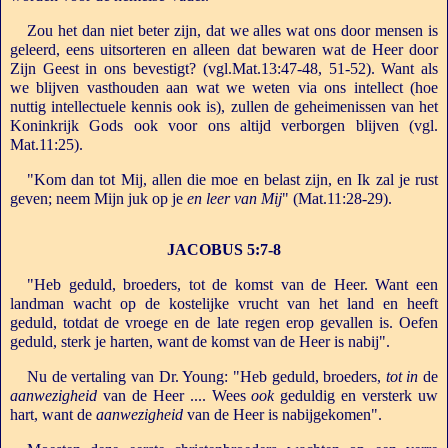
Zou het dan niet beter zijn, dat we alles wat ons door mensen is
geleerd, eens uitsorteren en alleen dat bewaren wat de Heer door
Zijn Geest in ons bevestigt? (vgl.Mat.13:47-48, 51-52). Want als
we blijven vasthouden aan wat we weten via ons intellect (hoe
nuttig intellectuele kennis ook is), zullen de geheimenissen van het
Koninkrijk Gods ook voor ons altijd verborgen blijven (vgl.
Mat.11:25).
"Kom dan tot Mij, allen die moe en belast zijn, en Ik zal je rust
geven; neem Mijn juk op je
en leer van Mij
" (Mat.11:28-29).
JACOBUS 5:7-8
"Heb geduld, broeders, tot de komst van de Heer. Want een
landman wacht op de kostelijke vrucht van het land en heeft
geduld, totdat de vroege en de late regen erop gevallen is. Oefen
geduld, sterk je harten, want de komst van de Heer is nabij".
Nu de vertaling van Dr. Young: "Heb geduld, broeders,
tot in
de
aanwezigheid
van de Heer .... Wees
ook
geduldig en versterk uw
hart, want de
aanwezigheid
van de Heer is nabijgekomen".