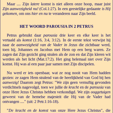
Maar .... Zijn
latere
komst is niet alleen onze hoop, maar juist
Zijn aanwezigheid nu!
(Col.1:27). In een geestelijke gedaante
is Hij
gekomen,
om ons
hier en nu
te veranderen naar Zijn beeld.
HET WOORD PAROUSIA IN 2 PETRUS
Petrus gebruikt daar
parousia
drie keer en elke keer is het
vertaald als
komst
(1:16, 3:4, 3:12). In de eerste tekst verwijst hij
naar de
aanwezigheid van de Vader in Jezus
die zichtbaar werd,
toen hij, Johannes en Jacobus met Hem op een berg waren. Ze
zagen dat Zijn gezicht ging stralen als de zon en dat Zijn kleren wit
werden als het licht (Mat.17:2). Het ging helemaal niet over Zijn
komst. Hij was al een paar jaar samen met Zijn discipelen.
Nu werd er iets openbaar, wat ze nog nooit van Hem hadden
gezien: ze zagen Hem stralend van de heerlijkheid van God bij hen
aanwezig!
Daarom zegt Petrus: "We zijn geen vernuftig gevonden
verdichtsels nagevolgd, toen we jullie de
kracht
en de
parousia
van
onze Here Jezus Christus hebben verkondigd. We zijn
ooggetuigen
geweest van de hemelse majesteit die Hij van de Vader had
ontvangen ...." (uit: 2 Petr.1:16-18).
"
De kracht en de komst
van onze Here Jezus Christus", die