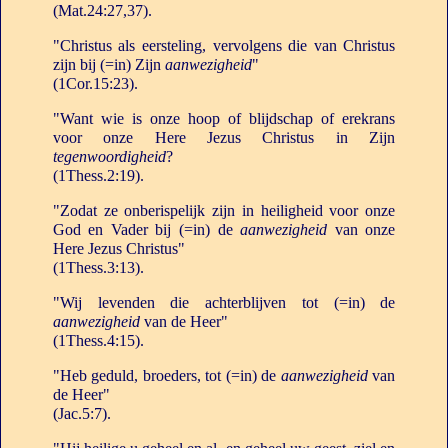
(Mat.24:27,37).
"Christus als eersteling, vervolgens die van Christus
zijn bij (=in) Zijn
aanwezigheid
"
(1Cor.15:23).
"Want wie is onze hoop of blijdschap of erekrans
voor onze Here Jezus Christus in Zijn
tegenwoordigheid
?
(1Thess.2:19).
"Zodat ze onberispelijk zijn in heiligheid voor onze
God en Vader bij (=in) de
aanwezigheid
van onze
Here Jezus Christus"
(1Thess.3:13).
"Wij levenden die achterblijven tot (=in) de
aanwezigheid
van de Heer"
(1Thess.4:15).
"Heb geduld, broeders, tot (=in) de
aanwezigheid
van
de Heer"
(Jac.5:7).