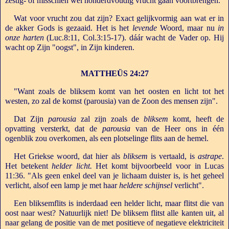
zestig- of misschien wel honderdvoudig vrucht gaan voortbrengen.
Wat voor vrucht zou dat zijn? Exact gelijkvormig aan wat er in
de akker Gods is gezaaid. Het is het
levende
Woord, maar nu
in
onze harten
(Luc.8:11, Col.3:15-17). dáár wacht de Vader op. Hij
wacht op Zijn "oogst", in Zijn kinderen.
MATTHEÜS 24:27
"Want zoals de bliksem komt van het oosten en licht tot het
westen, zo zal de komst (parousia) van de Zoon des mensen zijn".
Dat Zijn
parousia
zal zijn zoals de
bliksem
komt, heeft de
opvatting versterkt, dat de
parousia
van de Heer ons in één
ogenblik zou overkomen, als een plotselinge flits aan de hemel.
Het Griekse woord, dat hier als
bliksem
is vertaald, is
astrape
.
Het betekent
helder licht.
Het komt bijvoorbeeld voor in Lucas
11:36. "Als geen enkel deel van je lichaam duister is, is het geheel
verlicht, alsof een lamp je met haar
heldere schijnsel
verlicht".
Een bliksemflits is inderdaad een helder licht, maar flitst die van
oost naar west? Natuurlijk niet! De bliksem flitst alle kanten uit, al
naar gelang de positie van de met positieve of negatieve elektriciteit