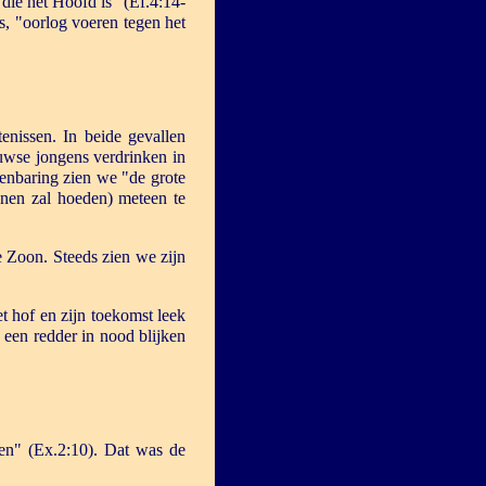
die het Hoofd is" (Ef.4:14-
s, "oorlog voeren tegen het
nissen. In beide gevallen
euwse jongens verdrinken in
penbaring zien we "de grote
nen zal hoeden) meteen te
e Zoon. Steeds zien we zijn
 hof en zijn toekomst leek
 een redder in nood blijken
ken" (Ex.2:10). Dat was de