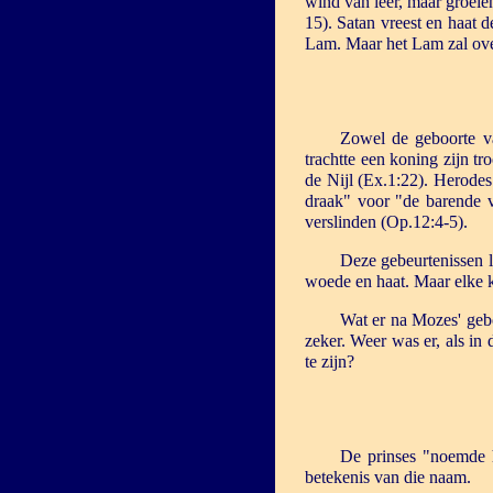
wind van leer, maar groeie
15). Satan vreest en haat 
Lam. Maar het Lam zal o
Zowel de geboorte va
trachtte een koning zijn t
de Nijl (Ex.1:22). Herodes
draak" voor "de barende 
verslinden (Op.12:4-5).
Deze gebeurtenissen l
woede en haat. Maar elke k
Wat er na Mozes' geb
zeker. Weer was er, als in
te zijn?
De prinses "noemde
betekenis van die naam.