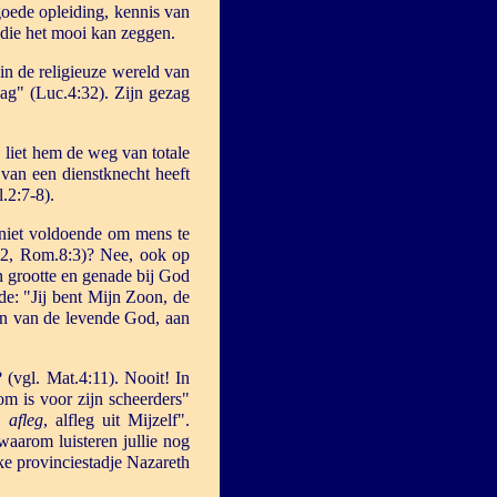
goede opleiding, kennis van
 die het mooi kan zeggen.
in de religieuze wereld van
ag" (Luc.4:32). Zijn gezag
j liet hem de weg van totale
 van een dienstknecht heeft
l.2:7-8).
niet voldoende om mens te
12, Rom.8:3)? Nee, ook op
n grootte en genade bij God
de: "Jij bent Mijn Zoon, de
on van de levende God, aan
(vgl. Mat.4:11). Nooit! In
om is voor zijn scheerders"
en
afleg
, alfleg uit Mijzelf".
aarom luisteren jullie nog
ke provinciestadje Nazareth