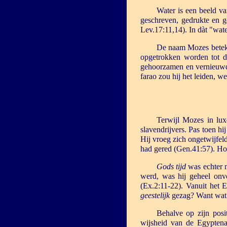
Water is een beeld va
geschreven, gedrukte en 
Lev.17:11,14). In dàt "wat
De naam Mozes bete
opgetrokken worden tot d
gehoorzamen en vernieuwd
farao zou hij het leiden, 
Terwijl Mozes in lux
slavendrijvers. Pas toen hi
Hij vroeg zich ongetwijfel
had gered (Gen.41:57). Hoe
Gods tijd
was echter n
werd, was hij geheel onv
(Ex.2:11-22). Vanuit het E
geestelijk
gezag? Want wat G
Behalve op zijn posi
wijsheid van de Egypten