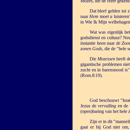
Mozes, die de Heer gekend h
Dat bleef gelden tot 
naar
Hem
moet u luisteren
in Wie Ik Mijn welbehage
Wat was eigenlijk he
godsdienst en cultuur? Ne
instantie heen naar
de Zoo
zonen Gods
, die de "hele 
Die
Mozessen
heeft de
gigantische problemen niet
zucht en in barensnood is
(Rom.8:19).
God beschouwt "Israë
Jezus de
vervulling
en de
(open)baring van het hele
Zijn er in dit "manne
gaat er bij God niet om,