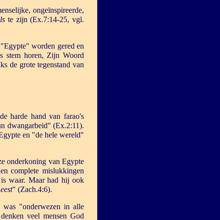
enselijke, ongeïnspireerde,
els
te zijn (Ex.7:14-25, vgl.
an "Egypte" worden gered en
ds stem horen, Zijn Woord
s de grote tegenstand van
de harde hand van farao's
 hun dwangarbeid" (Ex.2:11).
 Egypte en "de hele wereld"
eze onderkoning van Egypte
den complete mislukkingen
t is waar. Maar had hij ook
eest
" (Zach.4:6).
j was "onderwezen in alle
u denken veel mensen God