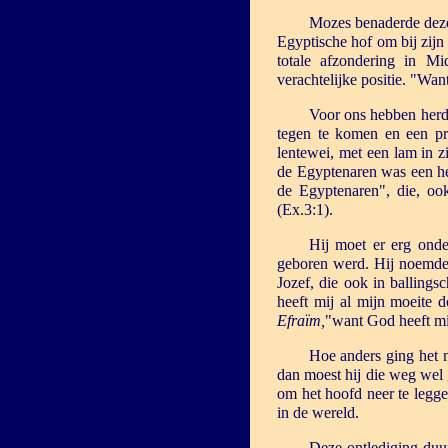
Mozes benaderde deze 
Egyptische hof om bij zijn 
totale afzondering in Mi
verachtelijke positie. "Wa
Voor ons hebben herde
tegen te komen en een pr
lentewei, met een lam in z
de Egyptenaren was een he
de Egyptenaren", die, oo
(Ex.3:1).
Hij moet er erg onder
geboren werd. Hij noem
Jozef, die ook in ballings
heeft mij al mijn moeite 
Efraïm,
"want God heeft mi
Hoe anders ging het 
dan moest hij die weg wel 
om het hoofd neer te legge
in de wereld.
Deze ontlediging duur