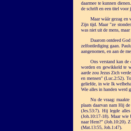
daarmee te kunnen dienen. 
de schrift en een titel vo
Maar wáár gezag en wá
Zijn tijd. Maar "ze stond
was niet uit de mens, maar
Daarom ontdeed God 
zelfontlediging gaan. Paul
aangenomen, en aan de men
Ons verstand kan de 
worden en gewikkeld te w
aarde zou Jezus Zich verde
en mensen" (Luc.2:52). T
geliefde, in wie Ik welbe
Wie alles in handen werd ge
Nu de vraag: maakte 
plaats daarvan nam Hij de 
(Jes.53:7). Hij legde all
(Joh.10:17-18). Maar wie 
naar Hem?" (Joh.10:20). Ze
(Mat.13:55, Joh.1:47).