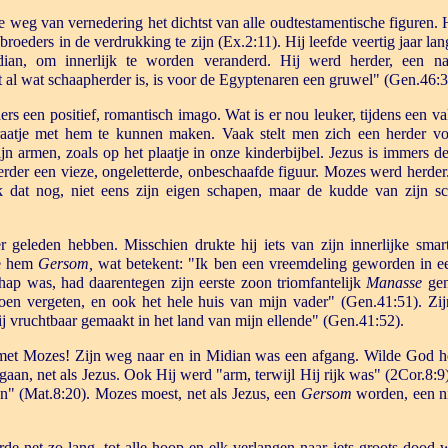
weg van vernedering het dichtst van alle oudtestamentische figuren. Hi
broeders in de verdrukking te zijn (Ex.2:11). Hij leefde veertig jaar la
dian, om innerlijk te worden veranderd. Hij werd herder, een n
nt al wat schaapherder is, is voor de Egyptenaren een gruwel" (Gen.46:3
rs een positief, romantisch imago. Wat is er nou leuker, tijdens een va
aatje met hem te kunnen maken. Vaak stelt men zich een herder v
ijn armen, zoals op het plaatje in onze kinderbijbel. Jezus is immers
rder een vieze, ongeletterde, onbeschaafde figuur. Mozes werd herder.
k dat nog, niet eens zijn eigen schapen, maar de kudde van zijn 
 geleden hebben. Misschien drukte hij iets van zijn innerlijke smart
de hem
Gersom,
wat betekent: "Ik ben een vreemdeling geworden in e
chap was, had daarentegen zijn eerste zoon triomfantelijk
Manasse
gen
doen vergeten, en ook het hele huis van mijn vader" (Gen.41:51). Z
j vruchtbaar gemaakt in het land van mijn ellende" (Gen.41:52).
met Mozes! Zijn weg naar en in Midian was een afgang. Wilde God he
gaan, net als Jezus. Ook Hij werd "arm, terwijl Hij rijk was" (2Cor.8:9
n" (Mat.8:20). Mozes moest, net als Jezus, een
Gersom
worden, een ni
de net zo lang, tot alle hoop en elk verlangen naar iets groots dood 