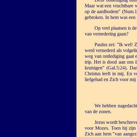
Maar wat een vruchtbare w
op de aardbodem" (Num.12:
gebroken. In hem was een
Op veel plaatsen is 
van vernedering gaan?
Paulus zei: "Ik wel! 
werd vernederd als volgeli
weg van ontlediging gaat e
trip. Het is dood aan ons 
kruisigen" (Gal.5:24). Dan
Christus leeft in mij. En 
liefgehad en Zich voor mij
We hebben nagedacht 
van de zonen.
Jezus wordt beschreve
voor Mozes. Toen hij zijn
Zich aan hem "van aangezic