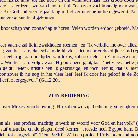
eg! Later lezen we van hem, dat hij "een zeer zachtmoedig man was
3). God had veertig jaar lang in het verborgene in hem gewerkt. Zijn
 andere gezindheid gekomen.
de boodschap van zoonschap te horen. Velen worden erdoor geboeid. Ma
Zeer gaarne zal ik in zwakheden roemen" en "ik verblijd me over alles, 
ng van het Lam, dan schaamde hij zich niet, maar verheerlijkte God (v
n deel krijgt aan het lijden van Jezus, zal ook delen in Zijn overwinn
ik. Wie het Lam volgt, waar Hij ook heen gaat, laat "het vlees met zij
 geldt: "Met Christus ben ik gekruisigd, en toch leef ik, dat is, ni
voor zover ik nu nog in het vlees leef, leef ik door het geloof in de 
 heeft overgegeven" (Gal.2:20).
ZIJN BEDIENING
over Mozes' voorbereiding. Nu zullen we zijn bediening vergelijken 
n als "een profeet, machtig in werk en woord voor God en het volk" (
 staf uitstrekte en de plagen deed komen, vreesde heel Egypte hem
ht tot aangezicht" (Deut.34:10). Wat een profeet! Er is inderdaad no