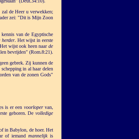
opgestaan" (Deut.34:10).
k, zal de Heer u verwekken;
der zei: "Dit is Mijn Zoon
n kennis van de Egyptische
 herder
. Het wijst in eerste
. Het wijst ook heen naar
de
ullen bevrijden" (Rom.8:21).
r geen gebrek. Zij kunnen de
 schepping in al haar delen
 worden van de zonen Gods"
es is er een
voorloper
van,
erste geboren. De
volledige
of in Babylon, de hoer. Het
aar of iemand
mannelijk
is