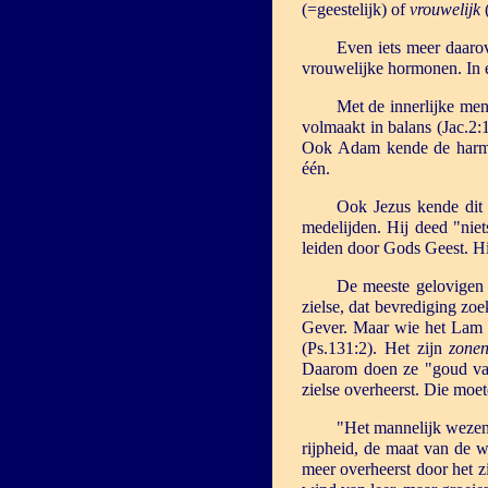
(=geestelijk) of
vrouwelijk
(
Even iets meer daarov
vrouwelijke hormonen. In 
Met de innerlijke men
volmaakt in balans (Jac.2:
Ook Adam kende de harmon
één.
Ook Jezus kende dit i
medelijden. Hij deed "nie
leiden door Gods Geest. H
De meeste gelovigen k
zielse, dat bevrediging zo
Gever. Maar wie het Lam vo
(Ps.131:2). Het zijn
zone
Daarom doen ze "goud van
zielse overheerst. Die moet
"Het mannelijk wezen
rijpheid, de maat van de 
meer overheerst door het z