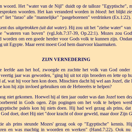
n woord. Het "water van de Nijl" duidt op de talloze "Egyptische", m
gesproken woorden. Het kan veranderd worden in
bloed
: het blijkt
zi
er" liet "farao" alle "mannelijke" "pasgeborenen" verdrinken (Ex.1:22).
kent dus
uitgetrokken (uit dat water)
. Hij zou uit het "zielse water" v
e "wateren van boven" (vgl.Joh.7:37-39, Op.22:1). Mozes zou Go
 worden om een goede herder voor Gods volk te kunnen zijn. Ondank
weg uit Egypte. Maar eerst moest God hem daarvoor klaarmaken.
ZIJN VERNEDERING
e leefde aan het hof, zwoegde en zuchtte het volk van God onder 
j veertig jaar was geworden, "ging hij uit tot zijn broeders en lette op
d af, wat hij voor hen kon doen. Misschien dacht hij wel aan Jozef, die
 kon hij zijn invloed gebruiken om de Hebreeërs te helpen?
og niet gekomen. Hoewel hij al tien jaar ouder was dan Jozef toen d
oorbereid in Gods ogen. Zijn pogingen om het volk te helpen wer
gyptische paleis kon hij niets doen. Hij had wel gezag als prins, da
od doet, doet Hij niet "door kracht of door geweld, maar door Zijn
G
tie als prins steunde Mozes' gezag ook op "Egyptische" kennis. Hi
aren en was machtig in woorden en werken" (Hand.7:22). Ook n