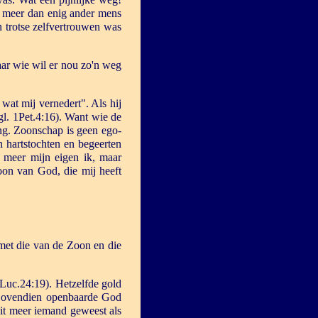
, meer dan enig ander mens
 trotse zelfvertrouwen was
ar wie wil er nou zo'n weg
wat mij vernedert". Als hij
gl. 1Pet.4:16). Want wie de
ing. Zoonschap is geen ego-
n hartstochten en begeerten
et meer mijn eigen ik, maar
Zoon van God, die mij heeft
met die van de Zoon en die
Luc.24:19). Hetzelfde gold
. Bovendien openbaarde God
oit meer iemand geweest als