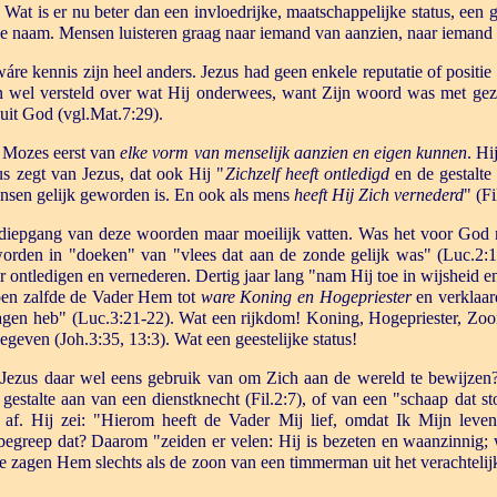
Wat is er nu beter dan een invloedrijke, maatschappelijke status, een 
or je naam. Mensen luisteren graag naar iemand van aanzien, naar iemand
re kennis zijn heel anders. Jezus had geen enkele reputatie of positie 
en wel versteld over wat Hij onderwees, want Zijn woord was met gez
 uit God (vgl.Mat.7:29).
Mozes eerst van
elke vorm van menselijk aanzien en eigen kunnen
. Hi
us zegt van Jezus, dat ook Hij "
Zichzelf heeft ontledigd
en de gestalte
sen gelijk geworden is. En ook als mens
heeft Hij Zich vernederd
" (Fi
diepgang van deze woorden maar moeilijk vatten. Was het voor God 
orden in "doeken" van "vlees dat aan de zonde gelijk was" (Luc.2:
r ontledigen en vernederen. Dertig jaar lang "nam Hij toe in wijsheid e
oen zalfde de Vader Hem tot
ware Koning en Hogepriester
en verklaar
hagen heb" (Luc.3:21-22). Wat een rijkdom! Koning, Hogepriester, Zo
geven (Joh.3:35, 13:3). Wat een geestelijke status!
Jezus daar wel eens gebruik van om Zich aan de wereld te bewijzen? 
gestalte aan van een dienstknecht (Fil.2:7), of van een "schaap dat st
es af. Hij zei: "Hierom heeft de Vader Mij lief, omdat Ik Mijn lev
begreep dat? Daarom "zeiden er velen: Hij is bezeten en waanzinnig; w
 zagen Hem slechts als de zoon van een timmerman uit het verachtelij