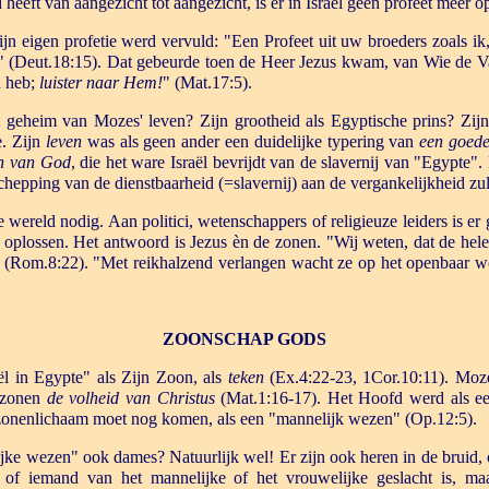
eeft van aangezicht tot aangezicht, is er in Israël geen profeet meer 
zijn eigen profetie werd vervuld: "Een Profeet uit uw broeders zoals i
" (Deut.18:15). Dat gebeurde toen de Heer Jezus kwam, van Wie de Va
n heb;
luister naar Hem!
" (Mat.17:5).
t geheim van Mozes' leven? Zijn grootheid als Egyptische prins? Zij
e. Zijn
leven
was als geen ander een duidelijke typering van
een goede
n van God
, die het ware Israël bevrijdt van de slavernij van "Egypte"
schepping van de dienstbaarheid (=slavernij) aan de vergankelijkheid z
 wereld nodig. Aan politici, wetenschappers of religieuze leiders is e
 oplossen. Het antwoord is Jezus èn de zonen. "Wij weten, dat de hele
" (Rom.8:22). "Met reikhalzend verlangen wacht ze op het openbaar
ZOONSCHAP GODS
l in Egypte" als Zijn Zoon, als
teken
(Ex.4:22-23, 1Cor.10:11). Moz
 zonen
de volheid van Christus
(Mat.1:16-17). Het Hoofd werd als e
 zonenlichaam moet nog komen, als een "mannelijk wezen" (Op.12:5).
lijke wezen" ook dames? Natuurlijk wel! Er zijn ook heren in de bruid, 
 of iemand van het mannelijke of het vrouwelijke geslacht is, m