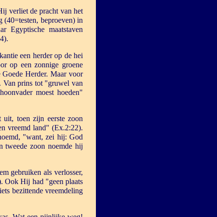
j verliet de pracht van het
ng (40=testen, beproeven) in
aar Egyptische maatstaven
4).
kantie een herder op de hei
oor op een zonnige groene
 de Goede Herder. Maar voor
 Van prins tot "gruwel van
schoonvader moest hoeden"
 uit, toen zijn eerste zoon
en vreemd land" (Ex.2:22).
oemd, "want, zei hij: God
ijn tweede zoon noemde hij
m gebruiken als verlosser,
). Ook Hij had "geen plaats
ets bezittende vreemdeling
was. Wat een pijnlijke weg!