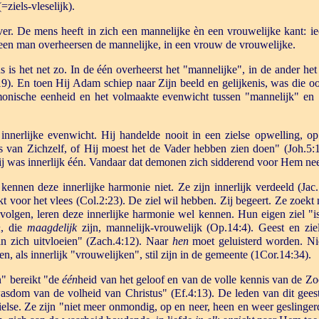
=ziels-vleselijk).
er. De mens heeft in zich een mannelijke èn een vrouwelijke kant: ie
een man overheersen de mannelijke, in een vrouw de vrouwelijke.
s is het net zo. In de één overheerst het "mannelijke", in de ander het
19). En toen Hij Adam schiep naar Zijn beeld en gelijkenis, was die ook
ische eenheid en het volmaakte evenwicht tussen "mannelijk" en 
nnerlijke evenwicht. Hij handelde nooit in een zielse opwelling, op m
ts van Zichzelf, of Hij moest het de Vader hebben zien doen" (Joh.5:1
ij was innerlijk één. Vandaar dat demonen zich sidderend voor Hem ne
ennen deze innerlijke harmonie niet. Ze zijn innerlijk verdeeld (Jac.
ekt voor het vlees (Col.2:23). De ziel wil hebben. Zij begeert. Ze zoek
lgen, leren deze innerlijke harmonie wel kennen. Hun eigen ziel "is t
n
, die
maagdelijk
zijn, mannelijk-vrouwelijk (Op.14:4). Geest en zie
 zich uitvloeien" (Zach.4:12). Naar
hen
moet geluisterd worden. Ni
en, als innerlijk "vrouwelijken", stil zijn in de gemeente (1Cor.14:34).
" bereikt "de
één
heid van het geloof en van de volle kennis van de 
wasdom van de volheid van Christus" (Ef.4:13). De leden van dit geest
ielse. Ze zijn "niet meer onmondig, op en neer, heen en weer geslingerd