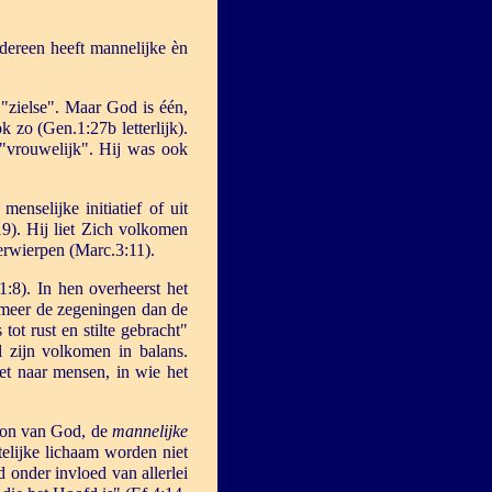
dereen heeft mannelijke èn
 "zielse". Maar God is één,
 zo (Gen.1:27b letterlijk).
"vrouwelijk". Hij was ook
enselijke initiatief of uit
9). Hij liet Zich volkomen
erwierpen (Marc.3:11).
1:8). In hen overheerst het
t meer de zegeningen dan de
ot rust en stilte gebracht"
l zijn volkomen in balans.
et naar mensen, in wie het
Zoon van God, de
mannelijke
elijke lichaam worden niet
 onder invloed van allerlei