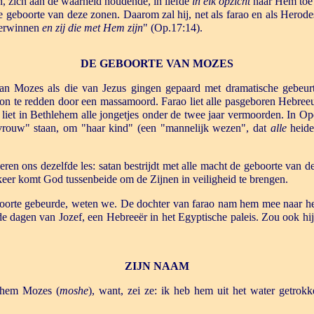
n, zich aan de waarheid houdende, in liefde
in elk opzicht
naar Hem toe 
de geboorte van deze zonen. Daarom zal hij, net als farao en als Herode
verwinnen
en zij die met Hem zijn
" (Op.17:14).
DE GEBOORTE VAN MOZES
n Mozes als die van Jezus gingen gepaard met dramatische gebeurte
roon te redden door een massamoord. Farao liet alle pasgeboren Hebre
 liet in Bethlehem alle jongetjes onder de twee jaar vermoorden. In O
vrouw" staan, om "haar kind" (een "mannelijk wezen", dat
alle
heide
eren ons dezelfde les: satan bestrijdt met alle macht de geboorte van d
eer komt God tussenbeide om de Zijnen in veiligheid te brengen.
oorte gebeurde, weten we. De dochter van farao nam hem mee naar het
 de dagen van Jozef, een Hebreeër in het Egyptische paleis. Zou ook hij
ZIJN NAAM
 hem Mozes (
moshe
), want, zei ze: ik heb hem uit het water getrok